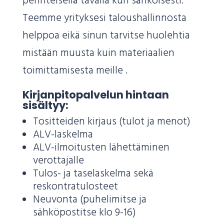
perinteisellä tavalla kun sähköisesti.
Teemme yrityksesi taloushallinnosta
helppoa eikä sinun tarvitse huolehtia
mistään muusta kuin materiaalien
toimittamisesta meille .
Kirjanpitopalvelun hintaan
sisältyy:
Tositteiden kirjaus (tulot ja menot)
ALV-laskelma
ALV-ilmoitusten lähettäminen
verottajalle
Tulos- ja taselaskelma sekä
reskontratulosteet
Neuvonta (puhelimitse ja
sähköpostitse klo 9-16)