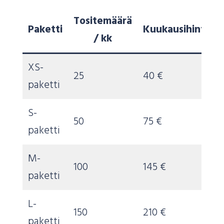
Tositemäärä
Paketti
Kuukausihinta
/ kk
XS-
25
40 €
paketti
S-
50
75 €
paketti
M-
100
145 €
paketti
L-
150
210 €
paketti