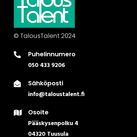
© TalousTalent 2024
Puhelinnumero

050 433 9206
Sähköposti

info@taloustalent.fi
Osoite

Pääskysenpolku 4
04320 Tuusula