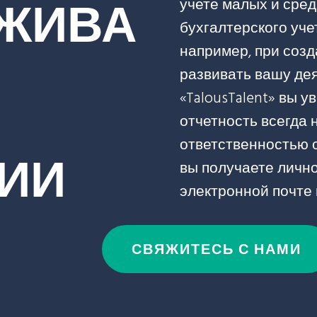
ЖИВА
учете малых и сред
бухгалтерского уче
например, при созд
развивать вашу де
«TalousTalent» вы 
отчетность всегда 
ответственностью о
ИИ
вы получаете личн
электронной почте
СВЯЖИТЕСЬ С НАМИ