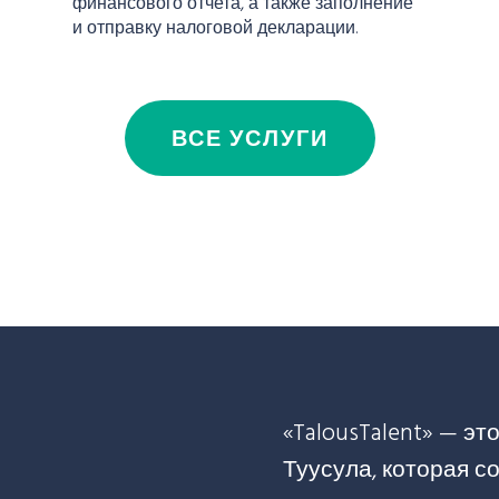
финансового отчета, а также заполнение
и отправку налоговой декларации.
ВСЕ УСЛУГИ
«TalousTalent» — э
Туусула, которая с