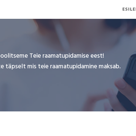
ESIL
oolitseme Teie raamatupidamise eest!
ate täpselt mis teie raamatupidamine maksab.