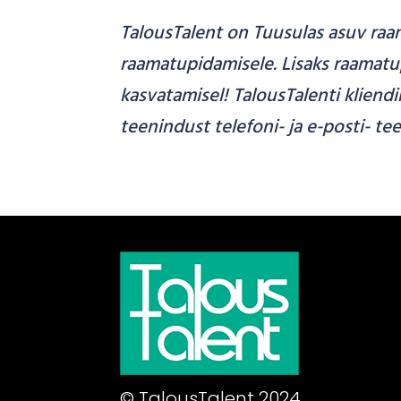
TalousTalent on Tuusulas asuv raa
raamatupidamisele. Lisaks raamatu
kasvatamisel! TalousTalenti kliendi
teenindust telefoni- ja e-posti- te
© TalousTalent 2024