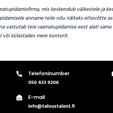
matupidamisfirma, mis keskendub väikestele ja k
pidamisele anname teile nõu näiteks ettevõtte asu
na vastutab teie raamatupidamise eest alati sama r
el või külastades meie kontorit.
Telefoninumber

050 433 9206
E-mail

info@taloustalent.fi