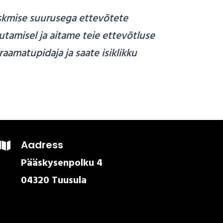
eskmise suurusega ettevõtete
tamisel ja aitame teie ettevõtluse
aamatupidaja ja saate isiklikku
Aadress

Pääskysenpolku 4
04320 Tuusula